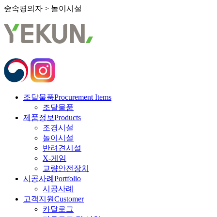
숲속평의자 > 놀이시설
조달물품
Procurement Items
조달물품
제품정보
Products
조경시설
놀이시설
반려견시설
X-게임
교량안전장치
시공사례
Portfolio
시공사례
고객지원
Customer
카달로그